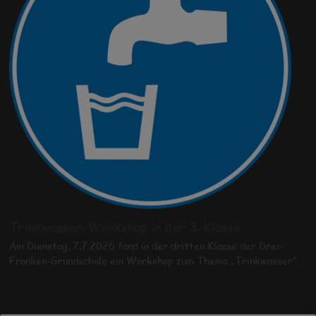
Trinkwasser-Workshop in der 3. Klasse
Am Dienstag, 7.7.2026 fand in der dritten Klasse der Drei-
Franken-Grundschule ein Workshop zum Thema „Trinkwasser“…