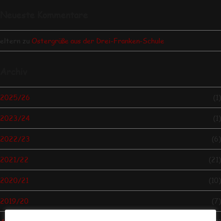
Neueste Kommentare
eltern
zu
Ostergrüße aus der Drei-Franken-Schule
Archiv
2025/26
(1)
2023/24
(1)
2022/23
(6)
2021/22
(21)
2020/21
(10)
2019/20
(7)