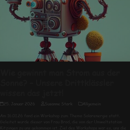
Wie gewinnt man Strom aus der
Sonne? – Unsere Drittklässler
wissen das jetzt!
25. Januar 2026
Susanne Stark
Allgemein
Am 16.01.26 fand ein Workshop zum Thema Solarenergie statt.
Geleitet wurde dieser von Frau Brod, die von der Umweltstation
Kitzingen zu uns gekommen ist. Ziel des Workshops war es, uns die