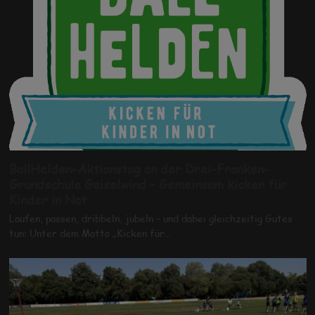
BallHelden-Aktionstag an der Drei-Franken-
Grundschule Geiselwind – Gemeinsam kicken für
Kinder in Not
Laufen, passen, dribbeln, jubeln – und dabei gleichzeitig Gutes
tun: Unter dem Motto „Kicken für…