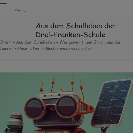
Skip
Open
Close
to
content
mobile
mobile
Aus dem Schulleben der
menu
menu
Drei-Franken-Schule
Start
»
Aus dem Schulleben
»
Wie gewinnt man Strom aus der
Sonne? – Unsere Drittklässler wissen das jetzt!