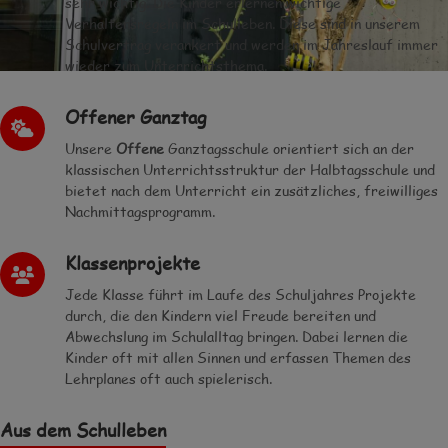
sehr wichtig. Die Kinder erlernen wichtige
Verhaltensregeln im Schulleben. Diese sind in unserem
Schulvertrag verankert und werden im Jahreslauf immer
wieder zum Unterrichtsthema.
Offener Ganztag
Unsere
Offene
Ganz­tags­schule orientiert sich an der
klassischen Unterrichts­struktur der Halb­tags­schule und
bietet nach dem Unter­richt ein zu­sätzliches, frei­williges
Nach­mittags­programm.
Klassenprojekte
Jede Klasse führt im Laufe des Schuljahres Projekte
durch, die den Kindern viel Freude bereiten und
Abwechslung im Schulalltag bringen. Dabei lernen die
Kinder oft mit allen Sinnen und erfassen Themen des
Lehrplanes oft auch spielerisch.
Aus dem Schulleben