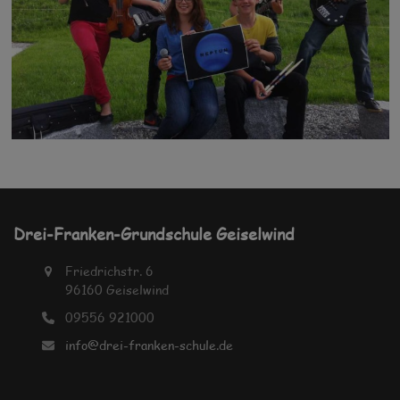
WIM – Musikalische Bildung
Drei-Franken-Grundschule Geiselwind
Friedrichstr. 6
96160 Geiselwind
09556 921000
info@drei-franken-schule.de