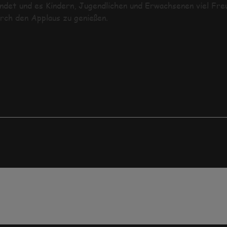
ndet und es Kindern, Jugendlichen und Erwachsenen viel Fre
rch den Applaus zu genießen.