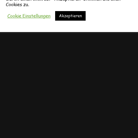
Am Dienstag, 7.7.2026 fand in 
Cookies zu.
dritten Klasse der Drei-Franke
Grundschule ein Workshop zum
Cookie Einstellungen
Akzeptieren
Thema „Trinkwasser“…