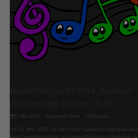
Musikbegeisterte Kinder 
Stimmung in der Aula
21. Mai 2026
Susanne Stark
Allgemein
Am 21. Mai 2026 lud die Drei-Franken-Grundschule Gei
dem Jugendorchester zu einem Musischen Abend ein. Auf