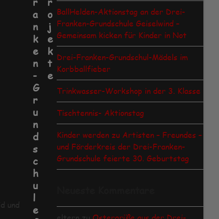
r
r
BallHelden-Aktionstag an der Drei-
a
o
Franken-Grundschule Geiselwind –
n
j
Gemeinsam kicken für Kinder in Not
k
e
e
k
Drei-Franken-Grundschul-Mädels im
n
t
Korbballfieber
-
e
G
Trinkwasser-Workshop in der 3. Klasse
r
u
Tischtennis- Aktionstag
n
Kinder werden zu Artisten – Freundes –
d
und Förderkreis der Drei-Franken-
s
Grundschule feierte 30. Geburtstag
c
h
u
Neueste Kommentare
l
id und
e
eltern
zu
Ostergrüße aus der Drei-