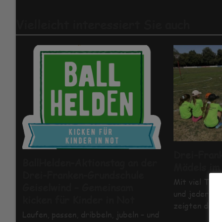
Vielleicht interessiert Sie auch
Drei-Fran
BallHelden-Aktionstag an der
Mädels im
Drei-Franken-Grundschule
Mit viel Tea
Geiselwind – Gemeinsam
und jeder Me
kicken für Kinder in Not
zeigten die 
Laufen, passen, dribbeln, jubeln – und