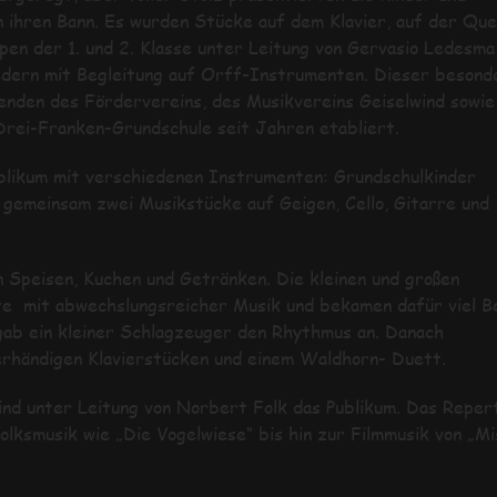
 ihren Bann. Es wurden Stücke auf dem Klavier, auf der Que
n der 1. und 2. Klasse unter Leitung von Gervasio Ledesma
edern mit Begleitung auf Orff-Instrumenten. Dieser besond
penden des Fördervereins, des Musikvereins Geiselwind sowie
Drei-Franken-Grundschule seit Jahren etabliert.
likum mit verschiedenen Instrumenten: Grundschulkinder
 gemeinsam zwei Musikstücke auf Geigen, Cello, Gitarre und
n Speisen, Kuchen und Getränken. Die kleinen und großen
e mit abwechslungsreicher Musik und bekamen dafür viel Bei
gab ein kleiner Schlagzeuger den Rhythmus an. Danach
ierhändigen Klavierstücken und einem Waldhorn- Duett.
nd unter Leitung von Norbert Folk das Publikum. Das Reper
lksmusik wie „Die Vogelwiese“ bis hin zur Filmmusik von „Mi