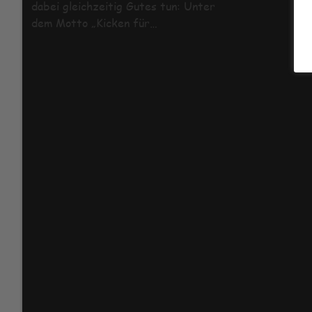
dabei gleichzeitig Gutes tun: Unter
dem Motto „Kicken für…