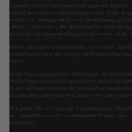
Jugendlichen ihre Instrumente und zogen die Zuhörer in
und auf dem Cello zum Besten gegeben. Die WIM- Gruppe
sorgten für Schwung und Elan mit Sprechgesang und Li
„WIM“ – Unterricht (
Wi
r
M
usizieren) ist durch die S
Anteil, den die Gemeinde Geiselwind übernimmt, an der 
Weiter überraschte das Ensemble „Kunterbunt“ das Pub
präsentierten unter der Leitung von Elisabeth Marzahn
Klavier.
In der Pause versorgte der Elternbeirat alle mit kleine
Musikerinnen und Musiker begeisterten danach die Gäst
In der voll besetzten Aula der Grundschule Geiselwind 
beeindruckten die Kinder ihre Zuhörer mit zwei- und v
Wie jedes Jahr erfreute das Jugendorchester Geiselwi
der Jugendlichen reicht von klassischen Stücken über Vo
Impossible“.