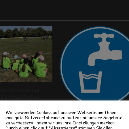
ken-Grundschul-
 Korbballfieber
mgeist, großem Einsatz
nge Spaß am Spiel
Wir verwenden Cookies auf unserer Webseite um Ihnen
Trinkwasser-Workshop i
eine gute Nutzererfahrung zu bieten und unsere Angebote
Korbball-Mädels der…
der 3. Klasse
zu verbessern, indem wir uns ihre Einstellungen merken.
Durch einen click auf "Akzeptieren" stimmen Sie allen