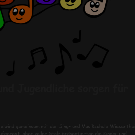
und Jugendliche sorgen für
selwind gemeinsam mit der Sing- und Musikschule Wiesenthe
geregt, aber voller Stolz präsentierten die Kinder und