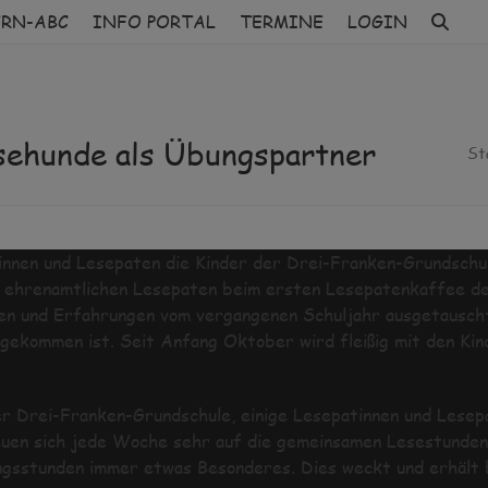
ERN-ABC
INFO PORTAL
TERMINE
LOGIN
sehunde als Übungspartner
St
nnen und Lesepaten die Kinder der Drei-Franken-Grundschu
ie ehrenamtlichen Lesepaten beim ersten Lesepatenkaffee d
n und Erfahrungen vom vergangenen Schuljahr ausgetauscht
ugekommen ist. Seit Anfang Oktober wird fleißig mit den Kin
r Drei-Franken-Grundschule, einige Lesepatinnen und Lesep
reuen sich jede Woche sehr auf die gemeinsamen Lesestunden
ungsstunden immer etwas Besonderes. Dies weckt und erhält 