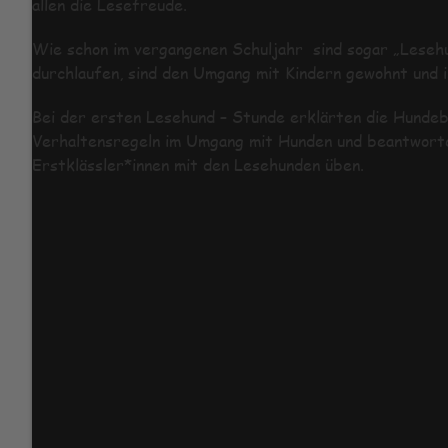
allen die Lesefreude.
Wie schon im vergangenen Schuljahr sind sogar „Lesehu
durchlaufen, sind den Umgang mit Kindern gewohnt und 
Bei der ersten Lesehund – Stunde erklärten die Hundeb
Verhaltensregeln im Umgang mit Hunden und beantwortet
Erstklässler*innen mit den Lesehunden üben.