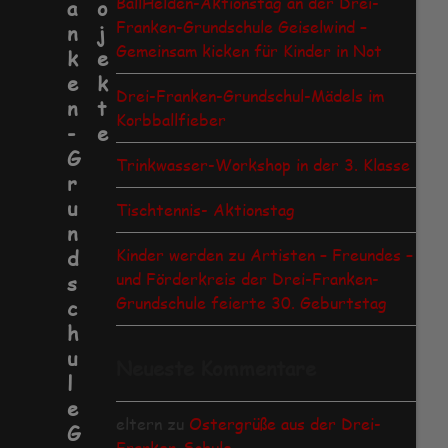
BallHelden-Aktionstag an der Drei-
a
o
Franken-Grundschule Geiselwind –
n
j
g
Gemeinsam kicken für Kinder in Not
k
e
e
k
Drei-Franken-Grundschul-Mädels im
n
t
Korbballfieber
-
e
G
Trinkwasser-Workshop in der 3. Klasse
r
u
Tischtennis- Aktionstag
n
Kinder werden zu Artisten – Freundes –
d
und Förderkreis der Drei-Franken-
s
Grundschule feierte 30. Geburtstag
c
h
u
Neueste Kommentare
l
e
eltern
zu
Ostergrüße aus der Drei-
G
Franken-Schule