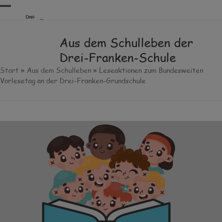
Skip
Open
Close
to
content
mobile
mobile
Aus dem Schulleben der
menu
menu
Drei-Franken-Schule
Start
»
Aus dem Schulleben
»
Leseaktionen zum Bundesweiten
Vorlesetag an der Drei-Franken-Grundschule