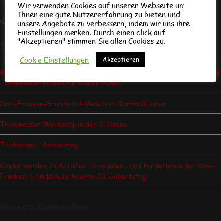
Schultermine
Wir verwenden Cookies auf unserer Webseite um
Ihnen eine gute Nutzererfahrung zu bieten und
Keine Veranstaltung gefunden!
unsere Angebote zu verbessern, indem wir uns ihre
Einstellungen merken. Durch einen click auf
"Akzeptieren" stimmen Sie allen Cookies zu.
Schulleben
Cookie Einstellungen
Akzeptieren
BallHelden-Aktionstag an der Drei-Franken-Grundschule Geiselwind
– Gemeinsam kicken für Kinder in Not
Drei-Franken-Grundschul-Mädels im Korbballfieber
Trinkwasser-Workshop in der 3. Klasse
Tischtennis- Aktionstag
Kinder werden zu Artisten – Freundes – und Förderkreis der Drei-
Franken-Grundschule feierte 30. Geburtstag
Neueste Kommentare