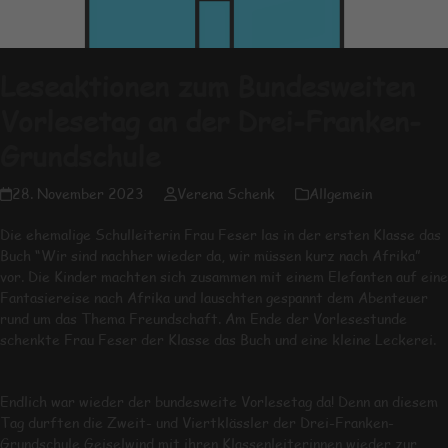
Leseaktionen zum Bundesweiten
Vorlesetag an der Drei-Franken-
Grundschule
28. November 2023
Verena Schenk
Allgemein
Die ehemalige Schulleiterin Frau Feser las in der ersten Klasse das
Buch “Wir sind nachher wieder da, wir müssen kurz nach Afrika”
vor. Die Kinder machten sich zusammen mit einem Elefanten auf eine
Fantasiereise nach Afrika und lauschten gespannt dem Abenteuer
rund um das Thema Freundschaft. Am Ende der Vorlesestunde
schenkte Frau Feser der Klasse das Buch und eine kleine Leckerei.
Endlich war wieder der bundesweite Vorlesetag da! Denn an diesem
Tag durften die Zweit- und Viertklässler der Drei-Franken-
Grundschule Geiselwind mit ihren Klassenleiterinnen wieder zur