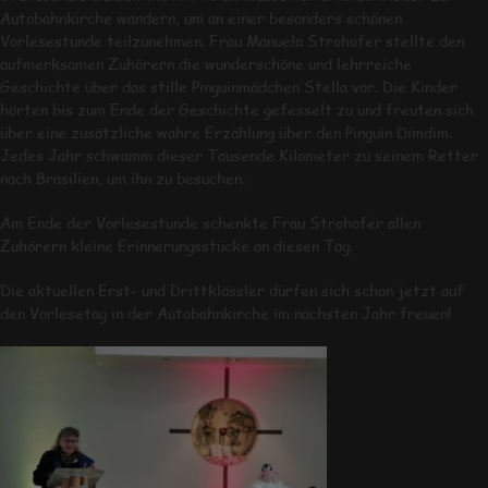
Autobahnkirche wandern, um an einer besonders schönen
Vorlesestunde teilzunehmen. Frau Manuela Strohofer stellte den
aufmerksamen Zuhörern die wunderschöne und lehrreiche
Geschichte über das stille Pinguinmädchen Stella vor. Die Kinder
hörten bis zum Ende der Geschichte gefesselt zu und freuten sich
über eine zusätzliche wahre Erzählung über den Pinguin Dimdim.
Jedes Jahr schwamm dieser Tausende Kilometer zu seinem Retter
nach Brasilien, um ihn zu besuchen.
Am Ende der Vorlesestunde schenkte Frau Strohofer allen
Zuhörern kleine Erinnerungsstücke an diesen Tag.
Die aktuellen Erst- und Drittklässler dürfen sich schon jetzt auf
den Vorlesetag in der Autobahnkirche im nächsten Jahr freuen!