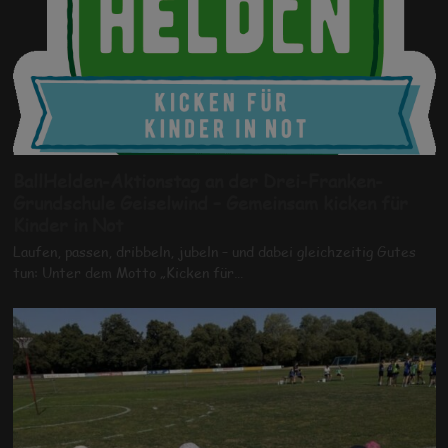
BallHelden-Aktionstag an der Drei-Franken-
Grundschule Geiselwind – Gemeinsam kicken für
Kinder in Not
Laufen, passen, dribbeln, jubeln – und dabei gleichzeitig Gutes
tun: Unter dem Motto „Kicken für…