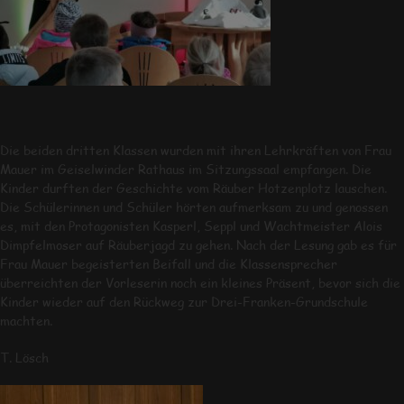
Die beiden dritten Klassen wurden mit ihren Lehrkräften von Frau
Mauer im Geiselwinder Rathaus im Sitzungssaal empfangen. Die
Kinder durften der Geschichte vom Räuber Hotzenplotz lauschen.
Die Schülerinnen und Schüler hörten aufmerksam zu und genossen
es, mit den Protagonisten Kasperl, Seppl und Wachtmeister Alois
Dimpfelmoser auf Räuberjagd zu gehen. Nach der Lesung gab es für
Frau Mauer begeisterten Beifall und die Klassensprecher
überreichten der Vorleserin noch ein kleines Präsent, bevor sich die
Kinder wieder auf den Rückweg zur Drei-Franken-Grundschule
machten.
T. Lösch