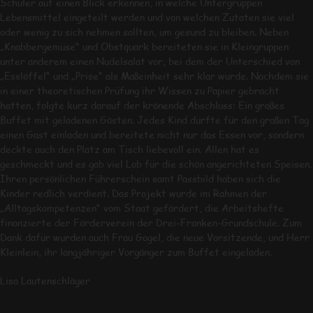
Schüler auf einen Blick erkennen, in welche Untergruppen
Lebensmittel eingeteilt werden und von welchen Zutaten sie viel
oder wenig zu sich nehmen sollten, um gesund zu bleiben. Neben
„Knabbergemüse“ und Obstquark bereiteten sie in Kleingruppen
unter anderem einen Nudelsalat vor, bei dem der Unterschied von
„Esslöffel“ und „Prise“ als Maßeinheit sehr klar wurde. Nachdem sie
in einer theoretischen Prüfung ihr Wissen zu Papier gebracht
hatten, folgte kurz darauf der krönende Abschluss: Ein großes
Buffet mit geladenen Gästen. Jedes Kind durfte für den großen Tag
einen Gast einladen und bereitete nicht nur das Essen vor, sondern
deckte auch den Platz am Tisch liebevoll ein. Allen hat es
geschmeckt und es gab viel Lob für die schön angerichteten Speisen.
Ihren persönlichen Führerschein samt Passbild haben sich die
Kinder redlich verdient. Das Projekt wurde im Rahmen der
„Alltagskompetenzen“ vom Staat gefördert, die Arbeitshefte
finanzierte der Förderverein der Drei-Franken-Grundschule. Zum
Dank dafür wurden auch Frau Gogel, die neue Vorsitzende, und Herr
Kleinlein, ihr langjähriger Vorgänger zum Buffet eingeladen.
Lisa Lautenschläger