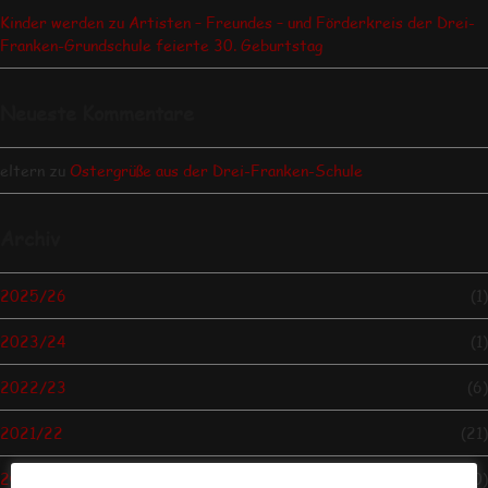
Kinder werden zu Artisten – Freundes – und Förderkreis der Drei-
Franken-Grundschule feierte 30. Geburtstag
Neueste Kommentare
eltern
zu
Ostergrüße aus der Drei-Franken-Schule
Archiv
2025/26
(1)
2023/24
(1)
2022/23
(6)
2021/22
(21)
2020/21
(10)