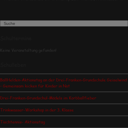
Search
Schultermine
Keine Veranstaltung gefunden!
Schulleben
BallHelden-Aktionstag an der Drei-Franken-Grundschule Geiselwind
– Gemeinsam kicken für Kinder in Not
Drei-Franken-Grundschul-Mädels im Korbballfieber
Trinkwasser-Workshop in der 3. Klasse
Tischtennis- Aktionstag