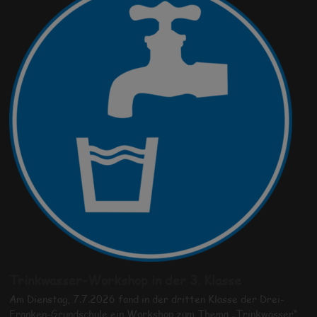
Trinkwasser-Workshop in der 3. Klasse
Am Dienstag, 7.7.2026 fand in der dritten Klasse der Drei-
Franken-Grundschule ein Workshop zum Thema „Trinkwasser“…