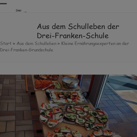
Skip
Open
Close
to
content
mobile
mobile
Aus dem Schulleben der
menu
menu
Drei-Franken-Schule
Start
»
Aus dem Schulleben
»
Kleine Ernährungsexperten an der
Drei-Franken-Grundschule