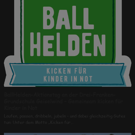
BallHelden-Aktionstag an der Drei-Franken-
Grundschule Geiselwind – Gemeinsam kicken für
Kinder in Not
Laufen, passen, dribbeln, jubeln – und dabei gleichzeitig Gutes
tun: Unter dem Motto „Kicken für…