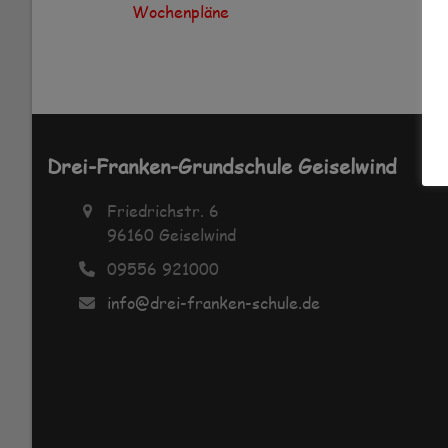
Wochenpläne
Drei-Franken-Grundschule Geiselwind
Friedrichstr. 6
96160 Geiselwind
09556 921000
info@drei-franken-schule.de