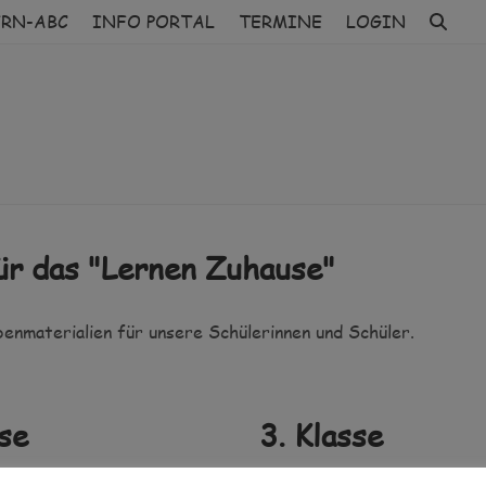
ERN-ABC
INFO PORTAL
TERMINE
LOGIN
ür das "Lernen Zuhause"
enmaterialien für unsere Schülerinnen und Schüler.
sse
3. Klasse