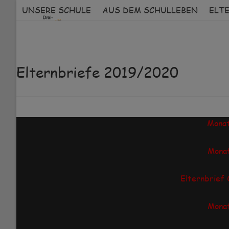
Skip
UNSERE SCHULE
AUS DEM SCHULLEBEN
ELT
to
content
Elternbriefe 2019/2020
Monat
Monat
Elternbrief
Monat