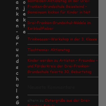
BallHelden-Aktionstag an der Drei-
a
o
Franken-Grundschule Geiselwind –
n
j
Gemeinsam kicken für Kinder in Not
k
e
e
k
Drei-Franken-Grundschul-Mädels im
n
t
Korbballfieber
-
e
G
Trinkwasser-Workshop in der 3. Klasse
r
u
Tischtennis- Aktionstag
n
Kinder werden zu Artisten – Freundes –
d
und Förderkreis der Drei-Franken-
s
Grundschule feierte 30. Geburtstag
c
h
u
Neueste Kommentare
l
e
eltern
zu
Ostergrüße aus der Drei-
G
Franken-Schule