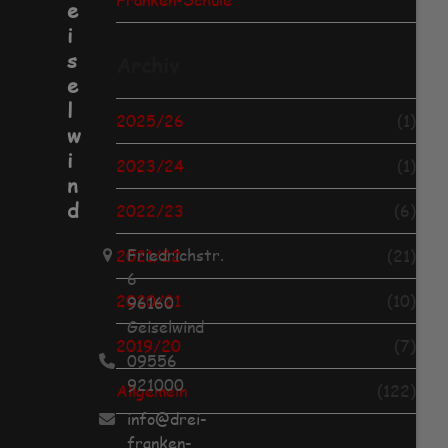
e
i
s
Archiv
e
l
2025/26
(1)
w
i
2023/24
(1)
n
d
2022/23
(6)
Friedrichstr.
2021/22
(21)
6
2020/21
(10)
96160
Geiselwind
2019/20
(7)
09556
921000
Allgemein
(122)
info@drei-
franken-