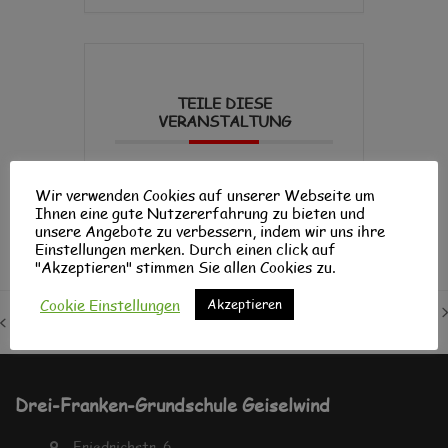
TEILE DIESE
VERANSTALTUNG
Wir verwenden Cookies auf unserer Webseite um
Ihnen eine gute Nutzererfahrung zu bieten und
unsere Angebote zu verbessern, indem wir uns ihre
Einstellungen merken. Durch einen click auf
"Akzeptieren" stimmen Sie allen Cookies zu.
Autorenlesung
Tag der Schulen an der Musikschule
Cookie Einstellungen
Akzeptieren
Nächster
Wofgang
Wiesentheid – 1. Klasse ist dabei
vorheriger
Beitrag:
Lambrecht
Beitrag:
Drei-Franken-Grundschule Geiselwind
Friedrichstr. 6