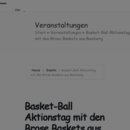
Skip
Open
Close
to
content
mobile
mobile
Veranstaltungen
menu
menu
Start
»
Veranstaltungen
»
Basket-Ball Aktionstag
mit den Brose Baskets aus Bamberg
Home
Events
Basket-Ball Aktionstag
mit den Brose Baskets aus Bamberg
Basket-Ball
Aktionstag mit den
Brose Baskets aus