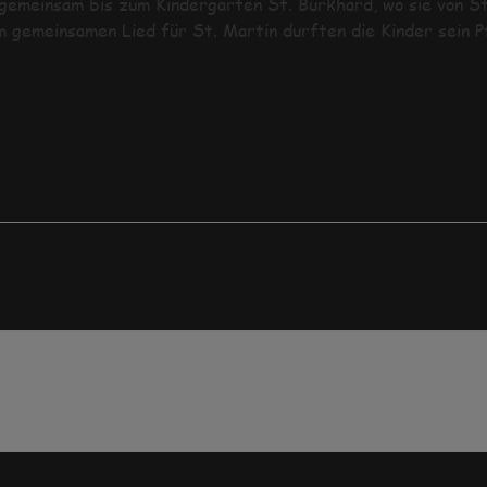
gemeinsam bis zum Kindergarten St. Burkhard, wo sie von St
 gemeinsamen Lied für St. Martin durften die Kinder sein P