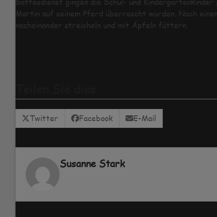
Gottesdienst gingen die Schul- und Kindergartenkinder 
Martin auf seinem Pferd überrascht wurden. Nach einem
nacheinander streicheln und mit Äpfeln füttern.
Teilen Sie dies
Twitter
Facebook
E-Mail
Susanne Stark