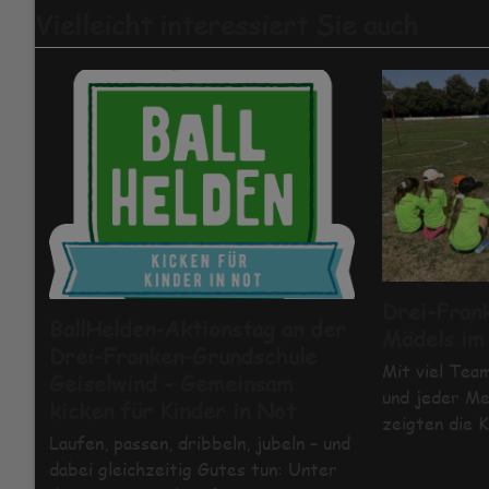
Vielleicht interessiert Sie auch
Drei-Fran
BallHelden-Aktionstag an der
Mädels im
Drei-Franken-Grundschule
Mit viel Tea
Geiselwind – Gemeinsam
und jeder Me
kicken für Kinder in Not
zeigten die 
Laufen, passen, dribbeln, jubeln – und
dabei gleichzeitig Gutes tun: Unter