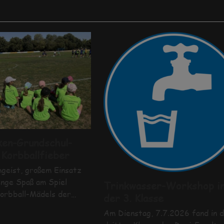
ken-Grundschul-
 Korbballfieber
mgeist, großem Einsatz
nge Spaß am Spiel
Trinkwasser-Workshop i
Korbball-Mädels der…
der 3. Klasse
Am Dienstag, 7.7.2026 fand in 