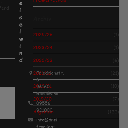
.
e
ferd
i
s
Archiv
e
l
2025/26
(1)
w
i
2023/24
(1)
n
d
2022/23
(6)
Friedrichstr.
2021/22
(21)
6
2020/21
(10)
96160
Geiselwind
2019/20
(7)
09556
921000
Allgemein
(122)
info@drei-
franken-