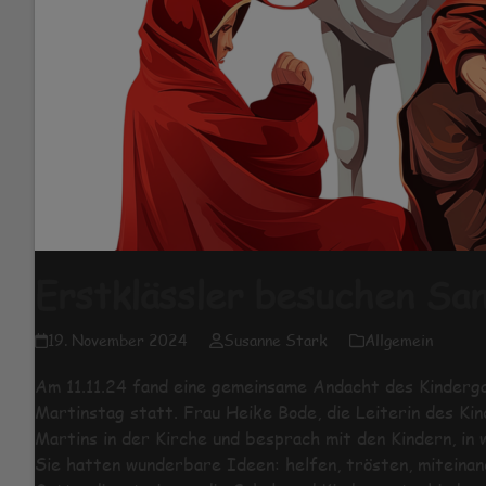
Erstklässler besuchen Sa
19. November 2024
Susanne Stark
Allgemein
Am 11.11.24 fand eine gemeinsame Andacht des Kinderg
Martinstag statt. Frau Heike Bode, die Leiterin des Ki
Martins in der Kirche und besprach mit den Kindern, in 
Sie hatten wunderbare Ideen: helfen, trösten, miteinand