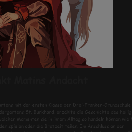
nkt Matins Andacht
artens mit der ersten Klasse der Drei-Franken-Grundschule
ndergartens St. Burkhard, erzählte die Geschichte des heilig
welchen Momenten sie in ihrem Alltag so handeln können wie 
er spielen oder die Brotzeit teilen. Im Anschluss an den