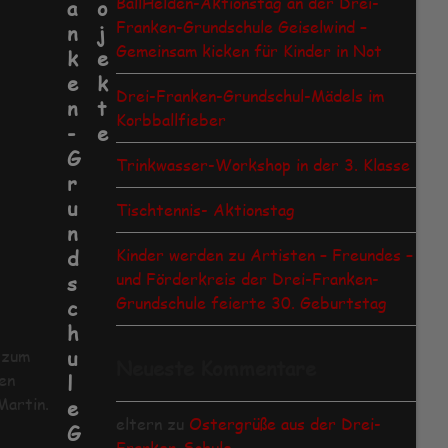
BallHelden-Aktionstag an der Drei-
a
o
Franken-Grundschule Geiselwind –
n
j
Gemeinsam kicken für Kinder in Not
k
e
e
k
Drei-Franken-Grundschul-Mädels im
n
t
Korbballfieber
-
e
G
Trinkwasser-Workshop in der 3. Klasse
r
u
Tischtennis- Aktionstag
n
Kinder werden zu Artisten – Freundes –
d
und Förderkreis der Drei-Franken-
s
Grundschule feierte 30. Geburtstag
c
h
 zum
u
Neueste Kommentare
en
l
Martin.
e
eltern
zu
Ostergrüße aus der Drei-
G
Franken-Schule