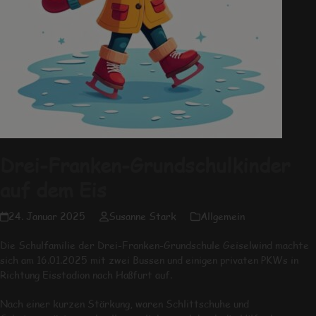
Drei-Franken-Grundschulkinder
auf dem Eis
24. Januar 2025
Susanne Stark
Allgemein
Die Schulfamilie der Drei-Franken-Grundschule Geiselwind machte
sich am 16.01.2025 mit zwei Bussen und einigen privaten PKWs in
Richtung Eisstadion nach Haßfurt auf.
Nach einer kurzen Stärkung, waren Schlittschuhe und