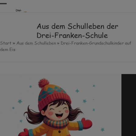
Skip
Open
Close
to
content
mobile
mobile
Aus dem Schulleben der
menu
menu
Drei-Franken-Schule
Start
»
Aus dem Schulleben
»
Drei-Franken-Grundschulkinder auf
dem Eis