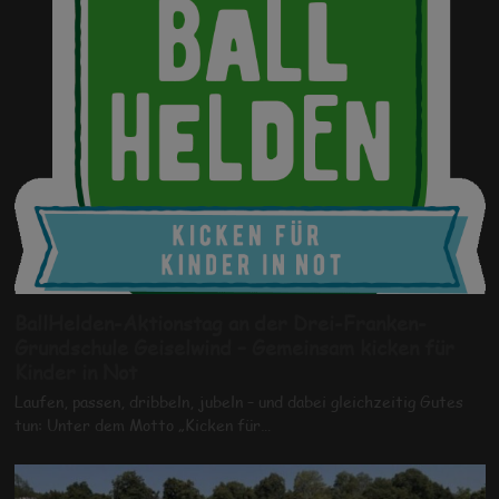
BallHelden-Aktionstag an der Drei-Franken-
Grundschule Geiselwind – Gemeinsam kicken für
Kinder in Not
Laufen, passen, dribbeln, jubeln – und dabei gleichzeitig Gutes
tun: Unter dem Motto „Kicken für…