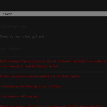
Search
Schultermine
Keine Veranstaltung gefunden!
Schulleben
BallHelden-Aktionstag an der Drei-Franken-Grundschule Geiselwind
– Gemeinsam kicken für Kinder in Not
Drei-Franken-Grundschul-Mädels im Korbballfieber
Trinkwasser-Workshop in der 3. Klasse
Tischtennis- Aktionstag
Kinder werden zu Artisten – Freundes – und Förderkreis der Drei-