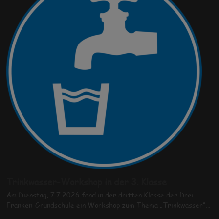
Trinkwasser-Workshop in der 3. Klasse
Am Dienstag, 7.7.2026 fand in der dritten Klasse der Drei-
Franken-Grundschule ein Workshop zum Thema „Trinkwasser“…