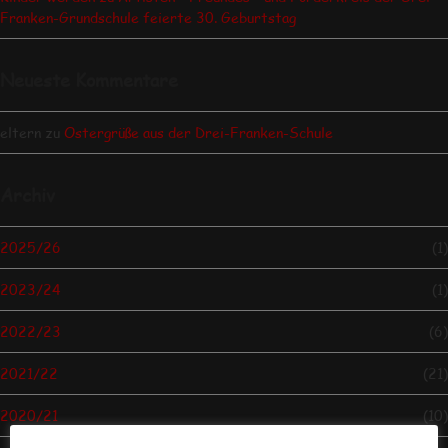
Franken-Grundschule feierte 30. Geburtstag
Neueste Kommentare
eltern
zu
Ostergrüße aus der Drei-Franken-Schule
Archiv
2025/26
(1)
2023/24
(1)
2022/23
(6)
2021/22
(21)
2020/21
(10)