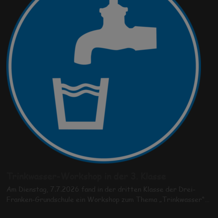
Trinkwasser-Workshop in der 3. Klasse
Am Dienstag, 7.7.2026 fand in der dritten Klasse der Drei-
Franken-Grundschule ein Workshop zum Thema „Trinkwasser“…