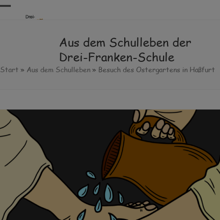
Skip
Open
Close
to
content
mobile
mobile
Aus dem Schulleben der
menu
menu
Drei-Franken-Schule
Start
»
Aus dem Schulleben
»
Besuch des Ostergartens in Haßfurt