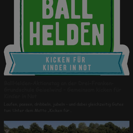
BallHelden-Aktionstag an der Drei-Franken-
Grundschule Geiselwind – Gemeinsam kicken für
Kinder in Not
Laufen, passen, dribbeln, jubeln – und dabei gleichzeitig Gutes
tun: Unter dem Motto „Kicken für…