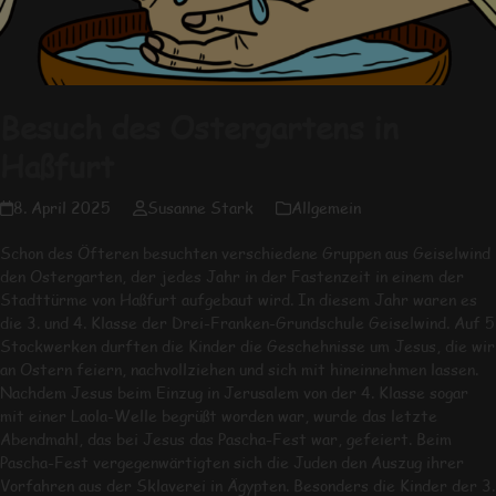
Besuch des Ostergartens in
Haßfurt
8. April 2025
Susanne Stark
Allgemein
Schon des Öfteren besuchten verschiedene Gruppen aus Geiselwind
den Ostergarten, der jedes Jahr in der Fastenzeit in einem der
Stadttürme von Haßfurt aufgebaut wird. In diesem Jahr waren es
die 3. und 4. Klasse der Drei-Franken-Grundschule Geiselwind. Auf 5
Stockwerken durften die Kinder die Geschehnisse um Jesus, die wir
an Ostern feiern, nachvollziehen und sich mit hineinnehmen lassen.
Nachdem Jesus beim Einzug in Jerusalem von der 4. Klasse sogar
mit einer Laola-Welle begrüßt worden war, wurde das letzte
Abendmahl, das bei Jesus das Pascha-Fest war, gefeiert. Beim
Pascha-Fest vergegenwärtigten sich die Juden den Auszug ihrer
Vorfahren aus der Sklaverei in Ägypten. Besonders die Kinder der 3.