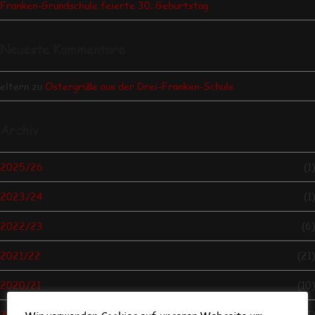
Franken-Grundschule feierte 30. Geburtstag
Neueste Kommentare
eltern
zu
Ostergrüße aus der Drei-Franken-Schule
Archiv
2025/26
(1)
2023/24
(1)
2022/23
(6)
2021/22
(21)
2020/21
(10)
2019/20
(7)